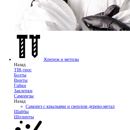
Крепеж и метизы
Назад
TIR-трос
Болты
Винты
Гайки
Заклепки
Саморезы
Назад
Саморез с крыльями и сверлом дерево-метал
Шайбы
Шплинты