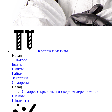
Крепеж и метизы
Назад
TIR-трос
Болты
Винты
Гайки
Заклепки
Саморезы
Назад
Саморез с крыльями и сверлом дерево-метал
Шайбы
Шплинты