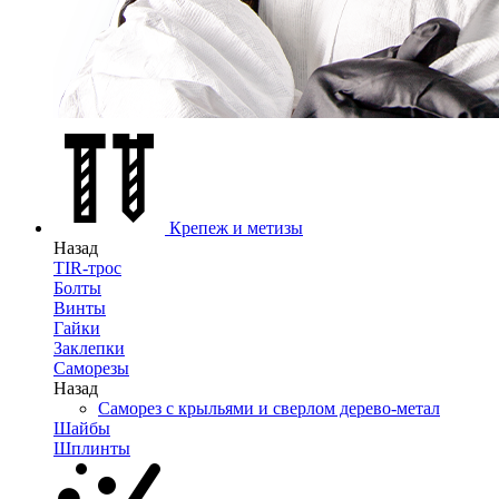
Крепеж и метизы
Назад
TIR-трос
Болты
Винты
Гайки
Заклепки
Саморезы
Назад
Саморез с крыльями и сверлом дерево-метал
Шайбы
Шплинты