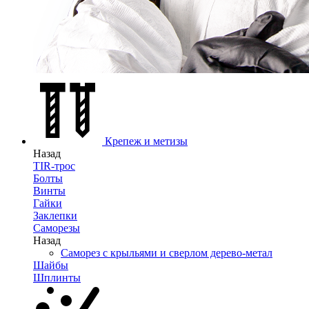
Крепеж и метизы
Назад
TIR-трос
Болты
Винты
Гайки
Заклепки
Саморезы
Назад
Саморез с крыльями и сверлом дерево-метал
Шайбы
Шплинты