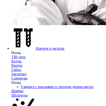
Крепеж и метизы
Назад
TIR-трос
Болты
Винты
Гайки
Заклепки
Саморезы
Назад
Саморез с крыльями и сверлом дерево-метал
Шайбы
Шплинты