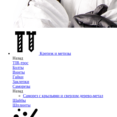
Крепеж и метизы
Назад
TIR-трос
Болты
Винты
Гайки
Заклепки
Саморезы
Назад
Саморез с крыльями и сверлом дерево-метал
Шайбы
Шплинты