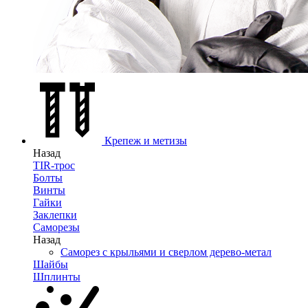
Крепеж и метизы
Назад
TIR-трос
Болты
Винты
Гайки
Заклепки
Саморезы
Назад
Саморез с крыльями и сверлом дерево-метал
Шайбы
Шплинты