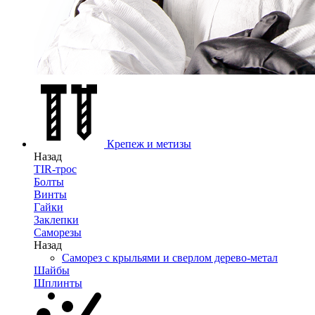
Крепеж и метизы
Назад
TIR-трос
Болты
Винты
Гайки
Заклепки
Саморезы
Назад
Саморез с крыльями и сверлом дерево-метал
Шайбы
Шплинты