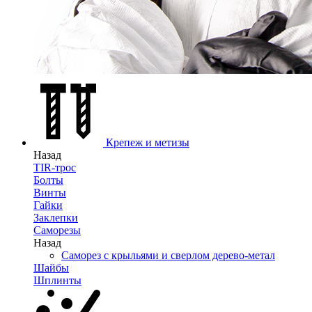
Крепеж и метизы
Назад
TIR-трос
Болты
Винты
Гайки
Заклепки
Саморезы
Назад
Саморез с крыльями и сверлом дерево-метал
Шайбы
Шплинты