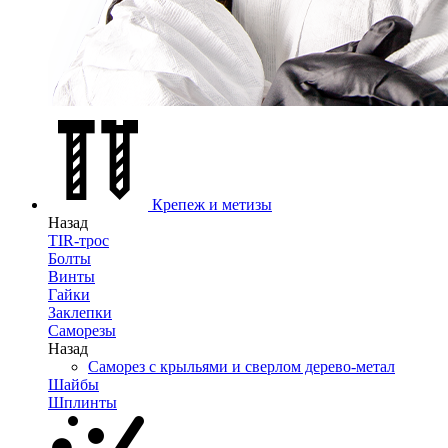
Крепеж и метизы
Назад
TIR-трос
Болты
Винты
Гайки
Заклепки
Саморезы
Назад
Саморез с крыльями и сверлом дерево-метал
Шайбы
Шплинты