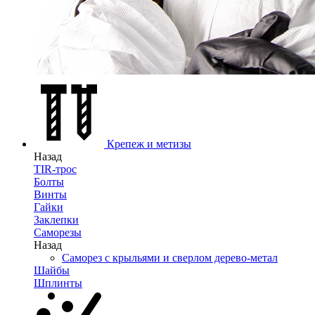
Крепеж и метизы
Назад
TIR-трос
Болты
Винты
Гайки
Заклепки
Саморезы
Назад
Саморез с крыльями и сверлом дерево-метал
Шайбы
Шплинты