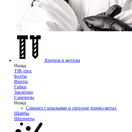
Крепеж и метизы
Назад
TIR-трос
Болты
Винты
Гайки
Заклепки
Саморезы
Назад
Саморез с крыльями и сверлом дерево-метал
Шайбы
Шплинты