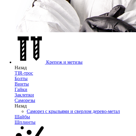
Крепеж и метизы
Назад
TIR-трос
Болты
Винты
Гайки
Заклепки
Саморезы
Назад
Саморез с крыльями и сверлом дерево-метал
Шайбы
Шплинты