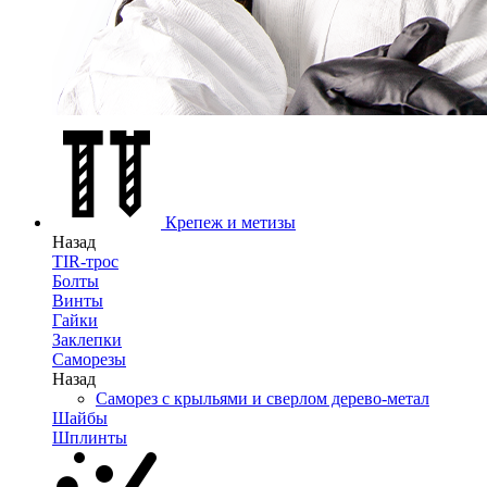
Крепеж и метизы
Назад
TIR-трос
Болты
Винты
Гайки
Заклепки
Саморезы
Назад
Саморез с крыльями и сверлом дерево-метал
Шайбы
Шплинты