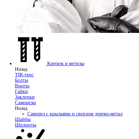
Крепеж и метизы
Назад
TIR-трос
Болты
Винты
Гайки
Заклепки
Саморезы
Назад
Саморез с крыльями и сверлом дерево-метал
Шайбы
Шплинты